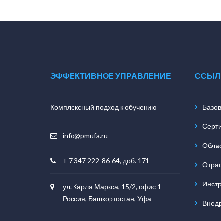
ЭФФЕКТИВНОЕ УПРАВЛЕНИЕ
ССЫЛ
Комплексный подход к обучению
Базов
Серт
info@pmufa.ru
Обла
+ 7 347 222-86-64, доб. 171
Отра
Инст
ул. Карла Маркса, 15/2, офис 1
Россия, Башкортостан, Уфа
Внед