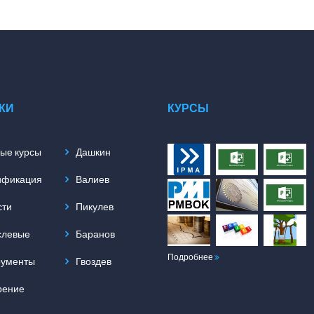
КИ
КУРСЫ
ые курсы
Дашкин
ификация
Валиев
сти
Пикулев
слевые
Баранов
Подробнее
рументы
Гвоздев
рение