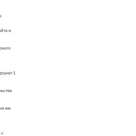
е
айта и
ерного
дпункт 1
льства
ие им
 с