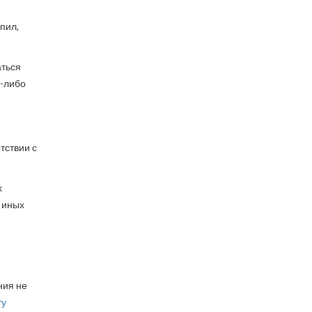
пил,
аться
х-либо
тствии с
х
 иных
ния не
ту