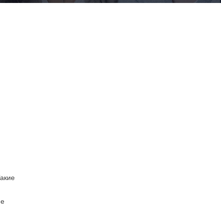
Такие
ие