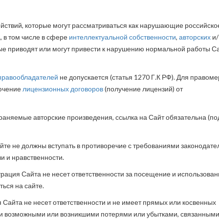
ействий, которые могут рассматриваться как нарушающие российско
 в том числе в сфере
интеллектуальной собственности
,
авторских
и/
рые приводят или могут привести к нарушению нормальной работы С
правообладателей
не допускается (статья 1270 Г.К РФ). Для правом
лючение
лицензионных договоров
(получение лицензий) от
аняемые авторские произведения, ссылка на Сайт обязательна (по
йте не должны вступать в противоречие с требованиями законодате
 и нравственности.
трация Сайта не несет ответственности за посещение и использован
ться на сайте.
я Сайта не несет ответственности и не имеет прямых или косвенных
ми возможными или возникшими потерями или убытками, связанными