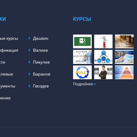
КИ
КУРСЫ
ые курсы
Дашкин
ификация
Валиев
сти
Пикулев
слевые
Баранов
Подробнее
рументы
Гвоздев
рение