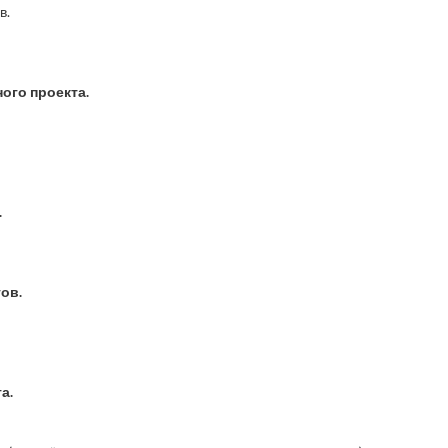
в.
ого проекта.
.
ов.
а.