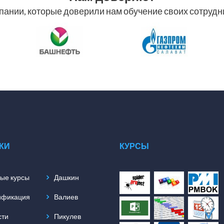
пании, которые доверили нам обучение своих сотрудн
КИ
КУРСЫ
ые курсы
Дашкин
ификация
Валиев
сти
Пикулев