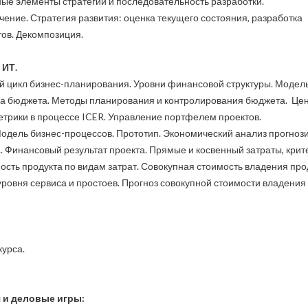
ные элементы стратегии и последовательность разработки.
ение. Стратегия развития: оценка текущего состояния, разработка
ов. Декомпозиция.
 ИТ.
 цикл бизнес-планирования. Уровни финансовой структуры. Модел
ра бюджета. Методы планирования и контролирования бюджета. Це
метрики в процессе ICER. Управление портфелем проектов.
Модель бизнес-процессов. Прототип. Экономический анализ прогно
. Финансовый результат проекта. Прямые и косвенный затраты, крит
сть продукта по видам затрат. Совокупная стоимость владения про
уровня сервиса и простоев. Прогноз совокупной стоимости владения
 курса.
 и деловые игры: