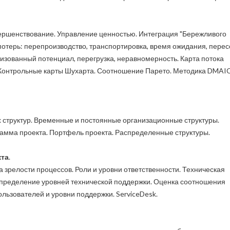
ршенствование. Управление ценностью. Интеграция "Бережливого
потерь: перепроизводство, транспортировка, время ожидания, перес
изованный потенциал, перегрузка, неравномерность. Карта потока
. Контрольные карты Шухарта. Соотношение Парето. Методика DMAIC
 структур. Временные и постоянные организационные структуры.
амма проекта. Портфель проекта. Распределенные структуры.
кта
.
 зрелости процессов. Роли и уровни ответственности. Техническая
Определение уровней технической поддержки. Оценка соотношения
ользователей и уровни поддержки. ServiceDesk.