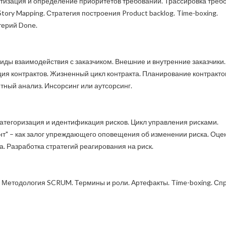
атизация и определение приоритетов требований. Трассировка треб
ory Mapping. Стратегия построения Product backlog. Time-boxing.
терий Done.
ды взаимодействия с заказчиком. Внешние и внутренние заказчики.
я контрактов. Жизненный цикл контракта. Планирование контракто
тный анализ. Инсорсинг или аутсорсинг.
Категоризация и идентификация рисков. Цикл управления рисками.
т" – как залог упреждающего оповещения об изменении риска. Оце
. Разработка стратегий реагирования на риск.
 Методология SCRUM. Термины и роли. Артефакты. Time-boxing. Спр