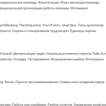
ункциональные команды. Фасилитация. Фазы эволюции команды.
рациональной организации работы команды. Мотивация.
prinBacklog: Planning poker. StoryPoints, Ideal days. Типы архитектур
спринта. Оценка и планирование трудозатрат. Единицы оценки.
k board). Декомпозиция задач. Оценка выполнения спринта. Daily Sc
азработка. Отладка. Тестирование. Исправление ошибок. Интеграция.
xing. Reuse. Парное программирование. Совместное владение кодом.
спектива. Работа над ошибками. Разбор полетов. Управление конфли