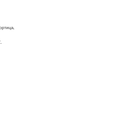
ортица,
.