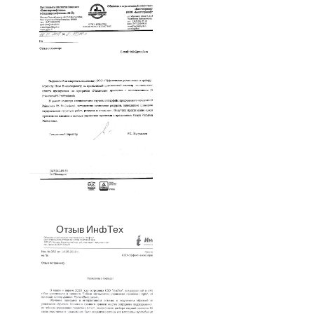
Отзыв ИнфТех