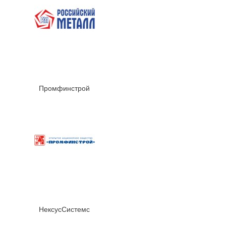
Промфинстрой
НексусСистемс