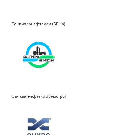
Башгипронефтехим (БГНХ)
Салаватнефтехимремстрой