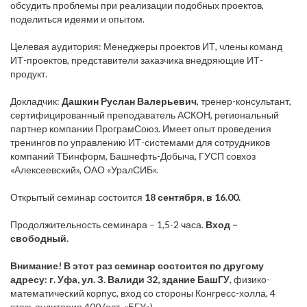
обсудить проблемы при реализации подобных проектов,
поделиться идеями и опытом.
Целевая аудитория: Менеджеры проектов ИТ, члены команд
ИТ-проектов, представители заказчика внедряющие ИТ-
продукт.
Докладчик:
Дашкин Руслан Валерьевич
, тренер-консультант,
сертифицированный преподаватель АСКОН, региональный
партнер компании ПрограмСоюз. Имеет опыт проведения
тренингов по управлению ИТ-системами для сотрудников
компаний ТБинформ, Башнефть-Добыча, ГУСП совхоз
«Алексеевский», ОАО «УралСИБ».
Открытый семинар состоится
18 сентября, в 16.00.
Продолжительность семинара – 1,5-2 часа.
Вход –
свободный.
Внимание! В этот раз семинар состоится по другому
адресу: г. Уфа, ул. З. Валиди 32, здание БашГУ
, физико-
математический корпус, вход со стороны Конгресс-холла, 4
этаж, аудитория 400 (ост. «БГУ»)